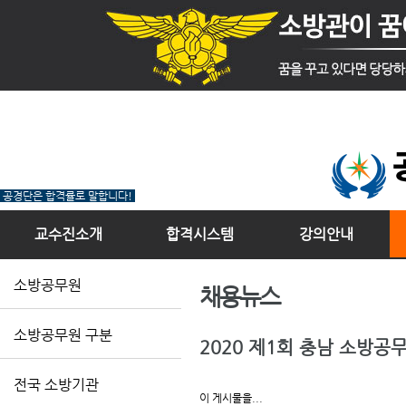
공경단은 합격률로 말합니다!
교수진소개
합격시스템
강의안내
소방공무원
채용뉴스
소방공무원 구분
2020 제1회 충남 소방공
전국 소방기관
이 게시물을...