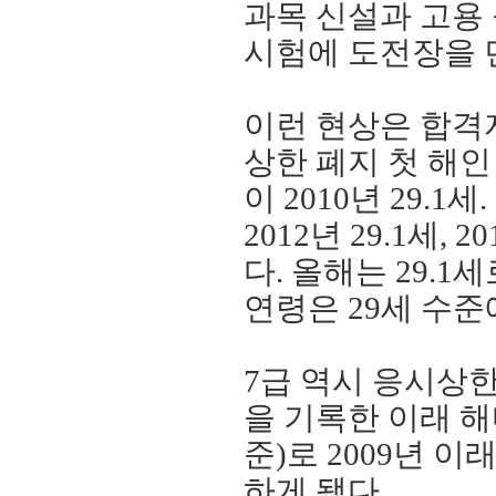
과목 신설과 고용
시험에 도전장을 
이런 현상은 합격
상한 폐지 첫 해
이
2010
년
29.1
세
.
2012
년
29.1
세
, 20
다
.
올해는
29.1
세
연령은
29
세 수준
7
급 역시 응시상
을 기록한 이래 
준
)
로
2009
년 이
하게 됐다
.