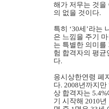
해가 저무는 것을
의 없을 것이다
.
특히
‘30
세
’
라는 
은 느낌을 주기 
는 특별한 의미를
험 합격자의 평
다
.
응시상한연령 폐지
다
. 2008
년까지만
상 합격자는
5.4%
기 시작해
2010
년