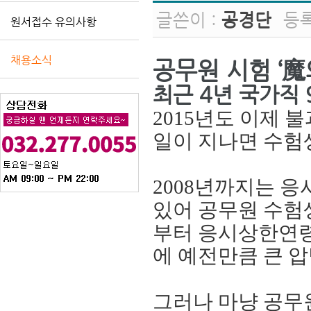
글쓴이 :
공경단
등
원서접수 유의사항
채용소식
공무원 시험 ‘魔의
최근 4년 국가직 
2015
년도 이제 
일이 지나면 수험생
2008
년까지는 응
있어 공무원 수험
부터 응시상한연령
에 예전만큼 큰 
그러나 마냥 공무