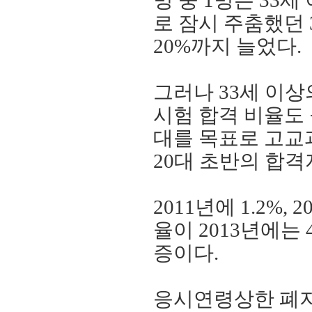
명 중
1
명은
33
세
로 잠시 주춤했던
20%
까지 늘었다
.
그러나
33
세 이상
시험 합격 비율도
대를 목표로 고교
20
대 초반의 합격
2011
년에
1.2%, 2
율이
2013
년에는
증이다
.
응시연령상한 폐지