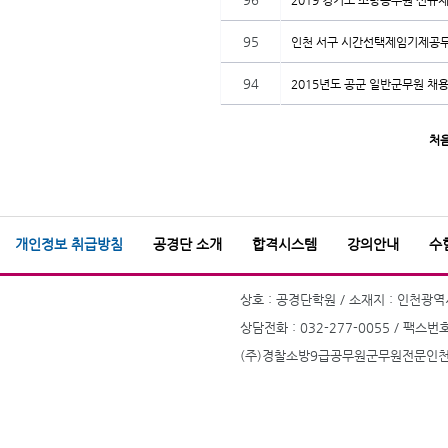
2019 경기도 소방공무원 신규
95
인천 서구 시간선택제임기제공무
94
2015년도 공군 일반군무원 채
처
개인정보 취급방침
공경단 소개
합격시스템
강의안내
수
상호 : 공경단학원 / 소재지 : 인천광역시
상담전화 : 032-277-0055 / 팩스번호
(주)경찰소방9급공무원군무원전문인천부평공경