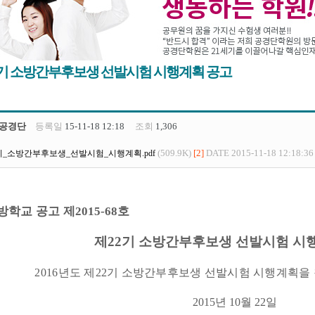
2기 소방간부후보생 선발시험 시행계획 공고
공경단
등록일
15-11-18 12:18
조회
1,306
(509.9K)
[2]
DATE 2015-11-18 12:18:36
기_소방간부후보생_선발시험_시행계획.pdf
방학교 공고 제
호
2015-68
제
22
기 소방간부후보생 선발시험 시
2016
년도 제
22
기 소방간부후보생 선발시험 시행계획을
2015
년
10
월
22
일