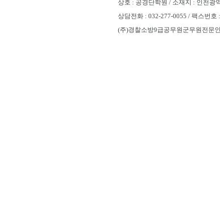
상호 : 공경단학원 / 소재지 : 인천광역시
상담전화 : 032-277-0055 / 팩스번호 
(주)경찰소방9급공무원군무원전문인천부평공경