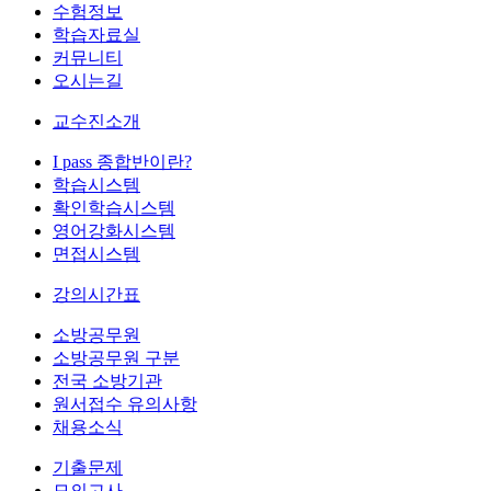
수험정보
학습자료실
커뮤니티
오시는길
교수진소개
I pass 종합반이란?
학습시스템
확인학습시스템
영어강화시스템
면접시스템
강의시간표
소방공무원
소방공무원 구분
전국 소방기관
원서접수 유의사항
채용소식
기출문제
모의고사