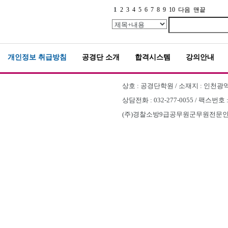
1
2
3
4
5
6
7
8
9
10
다음
맨끝
개인정보 취급방침
공경단 소개
합격시스템
강의안내
상호 : 공경단학원 / 소재지 : 인천광역시
상담전화 : 032-277-0055 / 팩스번호 
(주)경찰소방9급공무원군무원전문인천부평공경