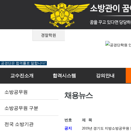
공경단은 합격률로 말합니다!
교수진소개
합격시스템
강의안내
소방공무원
채용뉴스
소방공무원 구분
번호
제 목
전국 소방기관
공지
2019년 경기도 지방소방공무원