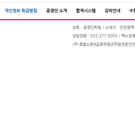
개인정보 취급방침
공경단 소개
합격시스템
강의안내
수
상호 : 공경단학원 / 소재지 : 인천광역시
상담전화 : 032-277-0055 / 팩스번호
(주)경찰소방9급공무원군무원전문인천부평공경