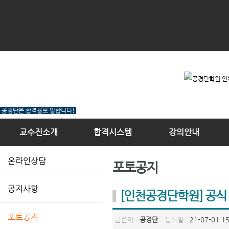
공경단은 합격률로 말합니다!
교수진소개
합격시스템
강의안내
온라인상담
포토공지
공지사항
[인천공경단학원] 공식
포토공지
글쓴이 :
공경단
등록일 :
21-07-01 15