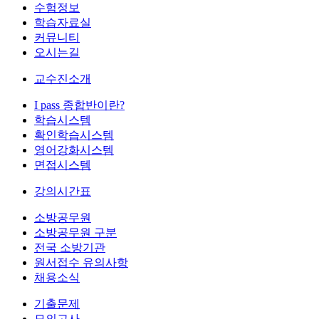
수험정보
학습자료실
커뮤니티
오시는길
교수진소개
I pass 종합반이란?
학습시스템
확인학습시스템
영어강화시스템
면접시스템
강의시간표
소방공무원
소방공무원 구분
전국 소방기관
원서접수 유의사항
채용소식
기출문제
모의고사