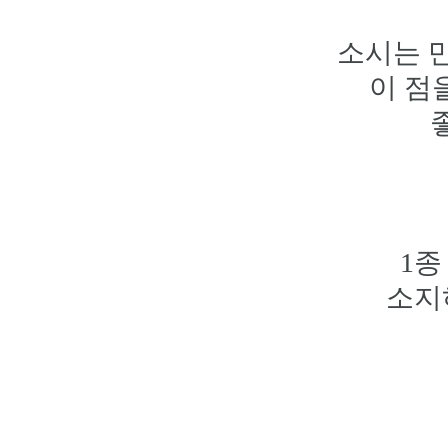
소시는 
이 점
1종
소지