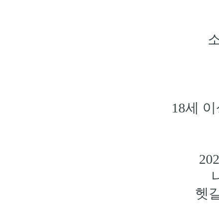
소
18세 
20
헷갈