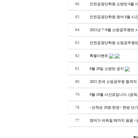
86
인천공경단학원 소방반 6월 
85
인천공경단학원 영어 6월 시
84
2021년 7~8월 소방공무원반
83
인천공경단학원 소방공무원반 9
82
특별이벤트
81
8월 29일 소방반 공지
80
2021 전국 소방공무원 합격자 발
79
9월 10월 시간표입니다. (공채
78
<선착순 20명 한정> 한방 단
77
영어가 쉬워질 때까지 꼼꼼 <
처