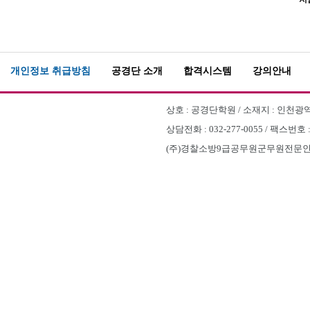
개인정보 취급방침
공경단 소개
합격시스템
강의안내
상호 : 공경단학원 / 소재지 : 인천광역시
상담전화 : 032-277-0055 / 팩스번호 
(주)경찰소방9급공무원군무원전문인천부평공경