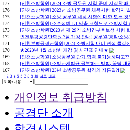
177
[인천소방학원] 2024 소방 공무원 시험 준비 시작할 때
176
[인천소방학원] 2023년 소방공무원 채용시험 합격자 발
175
[인천소방학원] 소방 공무원 채용 시험에 대한 모든 것!
174
[인천소방학원] 소수정예 1:1 맞춤 코칭으로 소방시험
173
[인천소방학원]2023년 제 29기 소방간부후보생 시험
172
인천부평공경단학원 7월 개강 안내] 공무원/경찰/소방
171
[인천부평공경단학원] 2023 소방시험 대비 면접 특강
170
★2023년 4월 소방반 개강 및 시간표 안내★
169
[인천소방학원] 소방공무원 단기 합격 불가능하다고??
168
[인천소방학원] 소방관계법규 공부하는 방법, 꿀팁 대공
167
[인천소방학원] 23년 소방공무원 합격의 지름길?!
1
2
3
4
5
6
7
8
9
10
다음
맨끝
개인정보 취급방침
공경단 소개
합격시스템