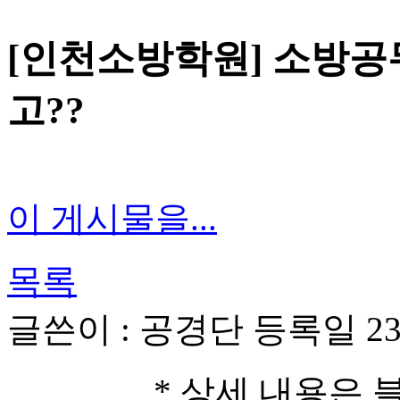
[인천소방학원] 소방공
고??
이 게시물을...
목록
글쓴이 :
공경단
등록일
23
* 상세 내용은 