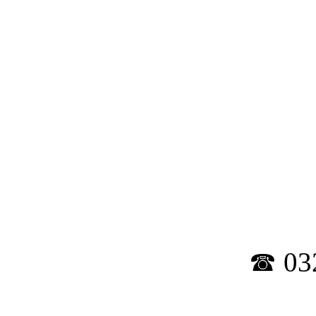
​☎ 03