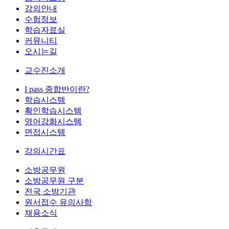
강의안내
수험정보
학습자료실
커뮤니티
오시는길
교수진소개
I pass 종합반이란?
학습시스템
확인학습시스템
영어강화시스템
면접시스템
강의시간표
소방공무원
소방공무원 구분
전국 소방기관
원서접수 유의사항
채용소식