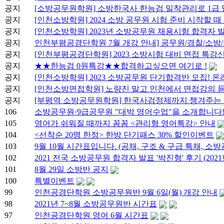
공지
[소방공무원학원] 소방한국사 한능검 밀착관리로 1급
공지
[인천소방학원] 2024 소방 공무원 시험 준비 시작할 때
공지
[인천소방학원] 2023년 소방공무원 채용시험 합격자 발
공지
인천부평공경단학원 7월 개강 안내] 공무원/경찰/소방
공지
[인천부평공경단학원] 2023 소방시험 대비 면접 특강
공지
★★한능검 0원특강★★합격하고싶으면 여기로 !
공지
[인천소방학원] 2023 소방공무원 단기합격반 모집! 
공지
[인천소방면접학원] 노량진 말고 인천에서 면접강의 듣
공지
[부평역 소방공무원학원] 한국사검정제까지 챙겨주는 공
106
소방공무원·9급공무원 "대박 영어수업"을 소개합니다! 
105
영어가 쉬워질 때까지 꼼꼼 <관리형 영어특강> 안내
104
<선착순 20명 한정> 한방 단기패스 30% 할인이벤트
103
9월 10월 시간표입니다. (공채, 구조 & 구급 특채, 소
102
2021 전국 소방공무원 합격자 발표 '박진형' 후기 (2021
101
8월 29일 소방반 공지
100
특별이벤트
99
인천공경단학원 소방공무원반 9월 6일(월) 개강 안내
98
2021년 7~8월 소방공무원반 시간표
97
인천공경단학원 영어 6월 시간표