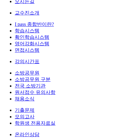
오시는길
교수진소개
I pass 종합반이란?
학습시스템
확인학습시스템
영어강화시스템
면접시스템
강의시간표
소방공무원
소방공무원 구분
전국 소방기관
원서접수 유의사항
채용소식
기출문제
모의고사
학원생 전용자료실
온라인상담