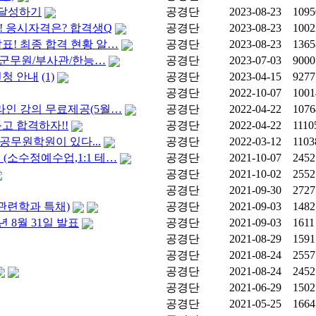
 달성하기
공경단
2023-08-23
1095
 ! 응시자격은? 합격생Q
공경단
2023-08-23
1002
표! 최종 합격 현황 알…
공경단
2023-08-23
1365
/군무원/부사관/한능…
공경단
2023-07-03
9000
신청 안내
(1)
공경단
2023-04-15
9277
공경단
2022-10-07
1001
온라인 강의 무료제공(5월…
공경단
2022-04-22
1076
고 합격하자!!
공경단
2022-04-22
1110
무원학원이 있다...
공경단
2022-03-12
1103
(소수정예수업,1:1 테…
공경단
2021-10-07
2452
공경단
2021-10-02
2552
공경단
2021-09-30
2727
방관련학과 특채)
공경단
2021-09-03
1482
년 8월 31일 발표
공경단
2021-09-03
1611
공경단
2021-08-29
1591
공경단
2021-08-24
2557
공경단
2021-08-24
2452
공경단
2021-06-29
1502
공경단
2021-05-25
1664