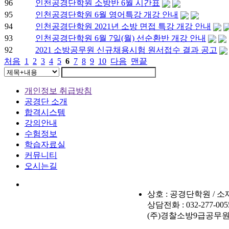
96
인천공경단학원 소방반 6월 시간표
95
인천공경단학원 6월 영어특강 개강 안내
94
인천공경단학원 2021년 소방 면접 특강 개강 안내
93
인천공경단학원 6월 7일(월) 선순환반 개강 안내
92
2021 소방공무원 신규채용시험 원서접수 결과 공고
처음
1
2
3
4
5
6
7
8
9
10
다음
맨끝
개인정보 취급방침
공경단 소개
합격시스템
강의안내
수험정보
학습자료실
커뮤니티
오시는길
상호 : 공경단학원 / 소재
상담전화 : 032-277-00
(주)경찰소방9급공무원군무