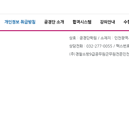
개인정보 취급방침
공경단 소개
합격시스템
강의안내
수
상호 : 공경단학원 / 소재지 : 인천광역시
상담전화 : 032-277-0055 / 팩스번호
(주)경찰소방9급공무원군무원전문인천부평공경