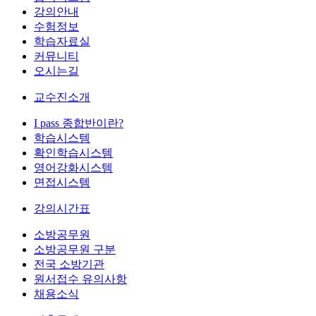
강의안내
수험정보
학습자료실
커뮤니티
오시는길
교수진소개
I pass 종합반이란?
학습시스템
확인학습시스템
영어강화시스템
면접시스템
강의시간표
소방공무원
소방공무원 구분
전국 소방기관
원서접수 유의사항
채용소식