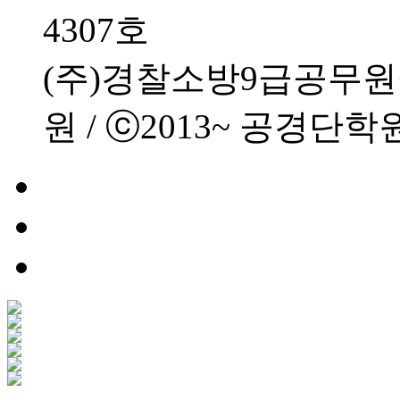
4307호
(주)경찰소방9급공무
원 / ⓒ2013~ 공경단학원 All