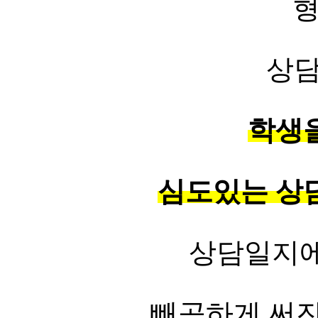
상담
학생
심도있는 상
상담일지에
빼곡하게 써진