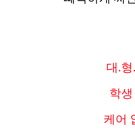
대.형
학생
케어 